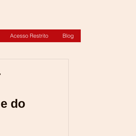
Acesso Restrito
Blog
-
de do