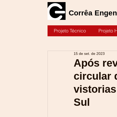
Corrêa Engenh
Projeto Técnico
Projeto 
15 de set. de 2023
Após re
circular
vistoria
Sul